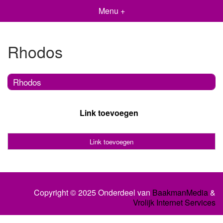
Menu +
Rhodos
Rhodos
Link toevoegen
Link toevoegen
Copyright © 2025 Onderdeel van
BaakmanMedia
&
Vrolijk Internet Services